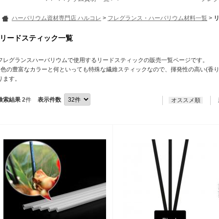
ハーバリウム資材専門店 ハルコレ
>
フレグランス・ハーバリウム材料一覧
>
リードスティック一覧
フレグランスハーバリウムで使用するリードスティックの販売一覧ページです。
5色の豊富なカラーと何といっても特殊な繊維スティックなので、揮発性の高い(香
ります。
検索結果
2
件
表示件数
オススメ順