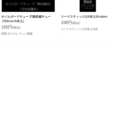
オイルガードチューブ(熱収縮チュー
リードスティック(10本入)5colors
ブ/20cm×5本入)
198
円
(税込)
165
円
(税込)
リードスティック(10本入)5色
材質:ポリオレフィン樹脂