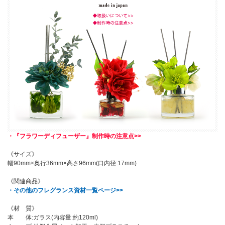
・『フラワーディフューザー』制作時の注意点>>
《サイズ》
幅90mm×奥行36mm×高さ96mm(口内径:17mm)
《関連商品》
・その他のフレグランス資材一覧ページ>>
《材 質》
本 体:ガラス(内容量:約120ml)