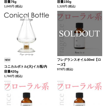
容量76g
容量150g
1,045円 (税込)
1,320円 (税込)
フレグランスオイル30ml【ロ
NEW
ーズ】
コニカルボトル(大)イカ瓶/内
979円 (税込)
容量420g
1,760円 (税込)