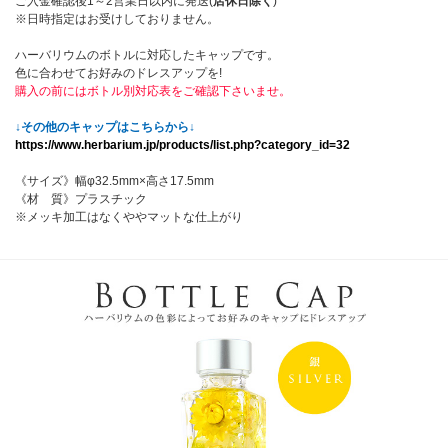
ご入金確認後1～2営業日以内に発送(
店休日除く
)
※日時指定はお受けしておりません。
ハーバリウムのボトルに対応したキャップです。
色に合わせてお好みのドレスアップを!
購入の前にはボトル別対応表をご確認下さいませ。
↓その他のキャップはこちらから↓
https://www.herbarium.jp/products/list.php?category_id=32
《サイズ》幅φ32.5mm×高さ17.5mm
《材 質》プラスチック
※メッキ加工はなくややマットな仕上がり